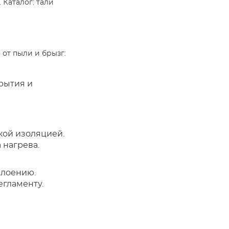
 Каталог: тали
 от пыли и брызг:
рытия и
кой изоляцией.
 нагрева.
слоению.
егламенту.