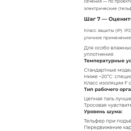
сечения — по проектн
электрические (тель
Шаг 7 — Оценит
Класс защиты (IP): I
уличное применение,
Для особо влажны
уплотнения.
Температурные ус
Стандартные модели
Ниже −20°C: специ
Класс изоляции F 
Тип рабочего орга
Цепная таль лучше
Тросовая чувствит
Уровень шума:
Тельфер при подъё
Передвижение каре