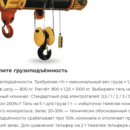
лите грузоподъёмность
подъёмности: Требуемая г/п = максимальный вес груза × 1,
цеху — 800 кг. Расчёт: 800 × 1,25 = 1000 кг. Выбираем таль на
 номинал. Стандартный ряд электроталей: 0,5 / 1 / 2 / 3 / 5 /
сом 200%»? Таль на 5 т для груза 1 т — избыточно тяжёлая ко
го монорельса. Запас 20–30% — технически обоснованный 
одъёмности срабатывает при 110% номинала и отключает пр
ий запас. Для сравнения: тельфер на 2 т тяжелее тельфера на 