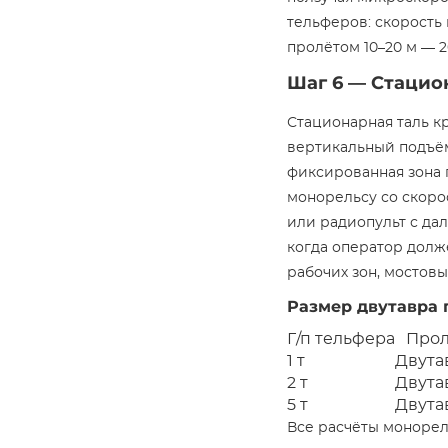
тельферов: скорость
пролётом 10–20 м — 2
Шаг 6 — Стацио
Стационарная таль кр
вертикальный подъём
фиксированная зона 
монорельсу со скорос
или радиопульт с дал
когда оператор долже
рабочих зон, мостов
Размер двутавра 
Г/п тельфера
Прол
1 т
Двута
2 т
Двута
5 т
Двута
Все расчёты монорел