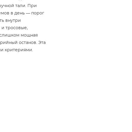
 ручной тали. При
ъёмов в день — порог
ть внутри
 и тросовые,
: слишком мощная
рийный останов. Эта
ми критериями.