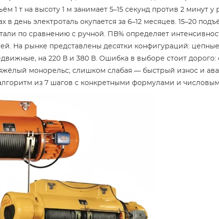
ъём 1 т на высоту 1 м занимает 5–15 секунд против 2 минут у
х в день электроталь окупается за 6–12 месяцев. 15–20 под
тали по сравнению с ручной. ПВ% определяет интенсивнос
ей. На рынке представлены десятки конфигураций: цепные
движные, на 220 В и 380 В. Ошибка в выборе стоит дорого
тяжёлый монорельс; слишком слабая — быстрый износ и ава
алгоритм из 7 шагов с конкретными формулами и числовы