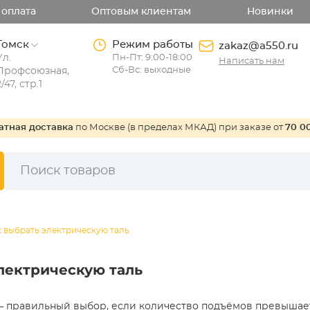
 оплата
Оптовым клиентам
Новинки
Томск
Режим работы
zakaz@a550.ru
Ул.
Пн-Пт: 9:00-18:00
Написать нам
Сб-Вс: выходные
Профсоюзная,
2/47, стр.1
атная доставка
по Москве (в пределах МКАД) при заказе от
70 0
к выбрать электрическую таль
лектрическую таль
— правильный выбор, если количество подъёмов превышает