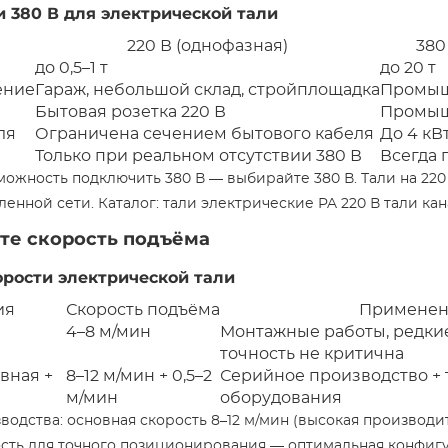
и 380 В для электрической тали
220 В (однофазная)
380
до 0,5–1 т
до 20 т
ение
Гараж, небольшой склад, стройплощадка
Промыш
Бытовая розетка 220 В
Промыш
ля
Ограничена сечением бытового кабеля
До 4 кВ
Только при реальном отсутствии 380 В
Всегда 
зможность подключить 380 В — выбирайте 380 В. Тали на 22
енной сети. Каталог: тали электрические PA 220 В тали ка
те скорость подъёма
рости электрической тали
ия
Скорость подъёма
Применен
4–8 м/мин
Монтажные работы, редки
точность не критична
вная +
8–12 м/мин + 0,5–2
Серийное производство + 
м/мин
оборудования
водства: основная скорость 8–12 м/мин (высокая производи
сть для точного позиционирования — оптимальная конфигу