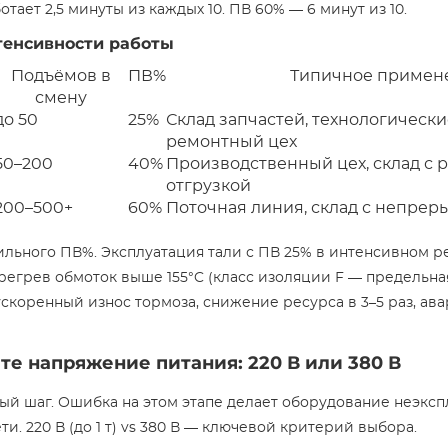
ботает 2,5 минуты из каждых 10. ПВ 60% — 6 минут из 10.
тенсивности работы
Подъёмов в
ПВ%
Типичное примен
смену
до 50
25%
Склад запчастей, технологически
ремонтный цех
50–200
40%
Производственный цех, склад с 
отгрузкой
200–500+
60%
Поточная линия, склад с непрер
льного ПВ%. Эксплуатация тали с ПВ 25% в интенсивном 
регрев обмоток выше 155°C (класс изоляции F — предельна
ускоренный износ тормоза, снижение ресурса в 3–5 раз, ав
те напряжение питания: 220 В или 380 В
ый шаг. Ошибка на этом этапе делает оборудование неэкс
и. 220 В (до 1 т) vs 380 В — ключевой критерий выбора.