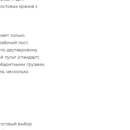
мостовых кранов с
няет только
абочий пост,
 по двутавровому
 пульт (стандарт)
габаритными грузами,
ия, несколько
Итоговый выбор