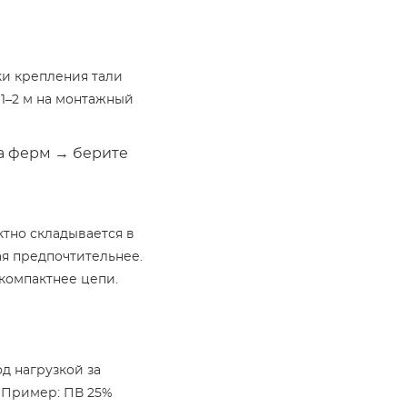
чки крепления тали
 1–2 м на монтажный
а ферм → берите
ктно складывается в
я предпочтительнее.
 компактнее цепи.
д нагрузкой за
% Пример: ПВ 25%