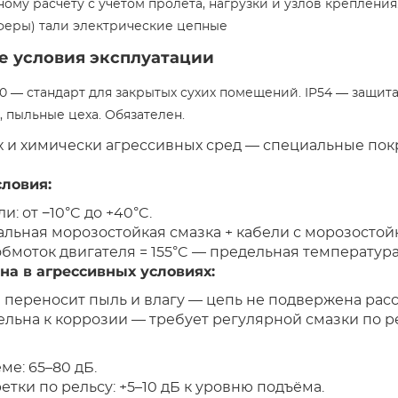
ому расчёту с учётом пролёта, нагрузки и узлов крепления.
феры) тали электрические цепные
е условия эксплуатации
P20 — стандарт для закрытых сухих помещений. IP54 — защита
 пыльные цеха. Обязателен.
х и химически агрессивных сред — специальные пок
ловия:
: от −10°C до +40°C.
альная морозостойкая смазка + кабели с морозостой
обмоток двигателя = 155°C — предельная температура
на в агрессивных условиях:
 переносит пыль и влагу — цепь не подвержена рас
ельна к коррозии — требует регулярной смазки по р
ме: 65–80 дБ.
тки по рельсу: +5–10 дБ к уровню подъёма.