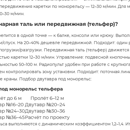
 передвижения каретки по монорельсу — 12–30 м/мин. Для 
0–30 м/мин.
нарная таль или передвижная (тельфер)?
епится в одной точке — к балке, консоли или крюку. Выпол
/спуск. На 20–40% дешевле передвижной. Подходит: один р
погрузки/разгрузки. Передвижная таль (тельфер) движется
тью каретки 12–30 м/мин. Управление: подвесной кнопочный
ьностью 50–100 м. Радиопульт удобен при работе с крупно
н контролировать зону установки. Подходит: поточная лин
ые краны. Подбор двутавра под монорельс:
под монорельс тельфера
ёт до 6 м
Пролёт 6–12 м
вр №16–20
Двутавр №20–24
вр №24–30
Двутавр №30–36
вр №36–45
Расчёт по проекту
ьса выполняются с динамическим коэффициентом 1,2–1,4. 