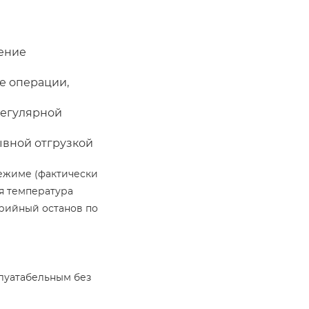
ение
е операции,
регулярной
ывной отгрузкой
режиме (фактически
я температура
арийный останов по
плуатабельным без