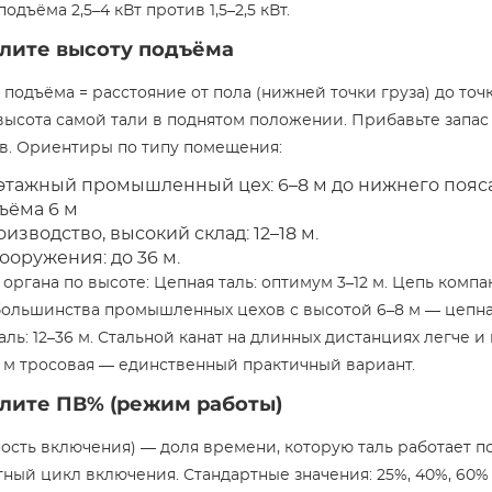
дъёма 2,5–4 кВт против 1,5–2,5 кВт.
лите высоту подъёма
 подъёма = расстояние от пола (нижней точки груза) до то
высота самой тали в поднятом положении. Прибавьте запас
ов. Ориентиры по типу помещения:
этажный промышленный цех: 6–8 м до нижнего пояс
ъёма 6 м
зводство, высокий склад: 12–18 м.
ооружения: до 36 м.
органа по высоте: Цепная таль: оптимум 3–12 м. Цепь компа
большинства промышленных цехов с высотой 6–8 м — цепна
таль: 12–36 м. Стальной канат на длинных дистанциях легче и
 м тросовая — единственный практичный вариант.
лите ПВ% (режим работы)
сть включения) — доля времени, которую таль работает по
тный цикл включения. Стандартные значения: 25%, 40%, 60