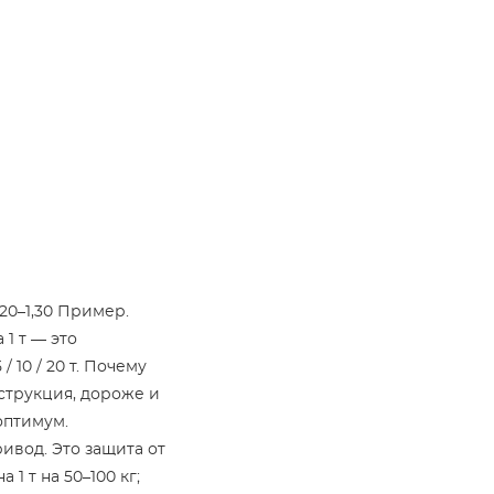
20–1,30 Пример.
 1 т — это
 10 / 20 т. Почему
нструкция, дороже и
оптимум.
ивод. Это защита от
1 т на 50–100 кг;