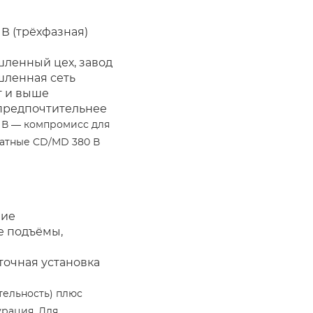
 В (трёхфазная)
ленный цех, завод
ленная сеть
т и выше
предпочтительнее
0 В — компромисс для
натные CD/MD 380 В
ие
е подъёмы,
точная установка
тельность) плюс
рация. Для