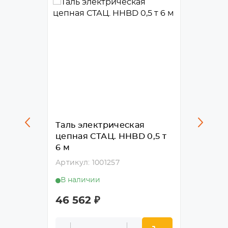
я
Таль электрическая
Таль 
т 12 м
цепная СТАЦ. HHBD 0,5 т
цепная
6 м
Артикул
Артикул: 1001257
В нал
В наличии
32 38
46 562
₽