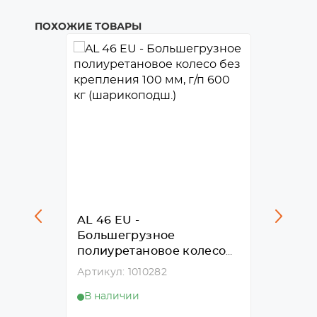
ПОХОЖИЕ ТОВАРЫ
AL 46 EU -
FCAL 
Большегрузное
полиу
лесо
полиуретановое колесо
100 мм
без крепления 100 мм, г/
площа
Артикул: 1010282
Артику
,
п 600 кг (шарикоподш.)
В наличии
В нал