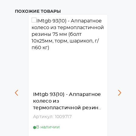
ПОХОЖИЕ ТОВАРЫ
атное
IMtgb 93(10) - Аппаратное
IMtg 9
колесо из
колес
резины
термопластичной резины
термо
м,
75 мм (болт 10х25мм,
75 мм 
Артикул: 1009717
Артикул
)
торм, шарикоп, г/п60 кг)
В наличии
В нал