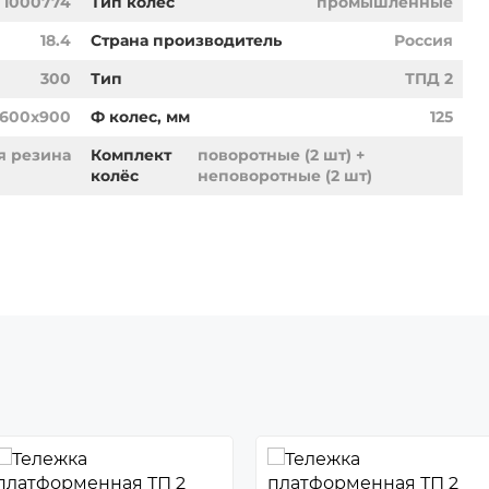
1000774
Тип колес
промышленные
18.4
Страна производитель
Россия
300
Тип
ТПД 2
600x900
Ф колес, мм
125
я резина
Комплект
поворотные (2 шт) +
колёс
неповоротные (2 шт)