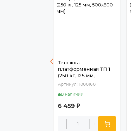
жка
Тележка
орменная ТП 7
платформенная ТП 1
г, 160 мм,
(250 кг, 125 мм,
400 мм)
500х800 мм)
л: 1000163
Артикул: 1000160
личии
В наличии
3
₽
6 459
₽
+
-
+