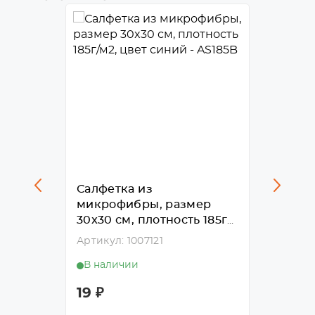
Салфетка из
Салфе
ер
микрофибры, размер
микро
ь 240г/
30x30 см, плотность 185г/
30x30 
м2, цвет синий - AS185B
м2, цв
Артикул: 1007121
Артикул
В наличии
В нал
19
₽
16
₽