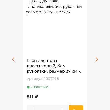
Сгон для пола
Сгон 
з
пластиковый, без
пласт
рукоятки, размер 37 см -
рукоят
KY3773
KY407
Артикул: 1007298
Артику
В наличии
В нал
511
₽
659
₽