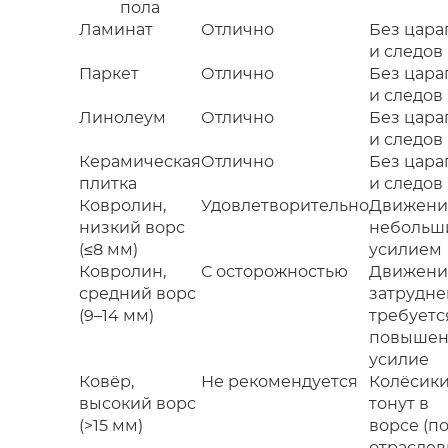
пола
Ламинат
Отлично
Без цара
и следов
Паркет
Отлично
Без цара
и следов
Линолеум
Отлично
Без цара
и следов
Керамическая
Отлично
Без цара
плитка
и следов
Ковролин,
Удовлетворительно
Движени
низкий ворс
небольш
(≤8 мм)
усилием
Ковролин,
С осторожностью
Движени
средний ворс
затрудне
(9–14 мм)
требуетс
повышен
усилие
Ковёр,
Не рекомендуется
Колёсик
высокий ворс
тонут в
(>15 мм)
ворсе (п