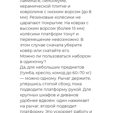
ламинате, линолеуме,
керамической плитке и
ковролине с низким ворсом (до 8
мм). Резиновые колёсики не
царапают покрытие. На коврах с
высоким ворсом (более 15 мм)
колёсики платформ тонут и
перемещение невозможно. В
этом случае сначала уберите
ковёр или скатайте его.
Можно ли пользоваться набором
в одиночку?
Да, для небольших предметов
(тумба, кресло, комод до 60–70 кг)
— можно одному. Рычаг держите,
упёршись стопой сбоку, пока
подводите платформу рукой. Для
крупных шкафов и диванов
удобнее вдвоём: один нажимает
на рычаг, второй подводит
платформу. Это ускоряет работу и