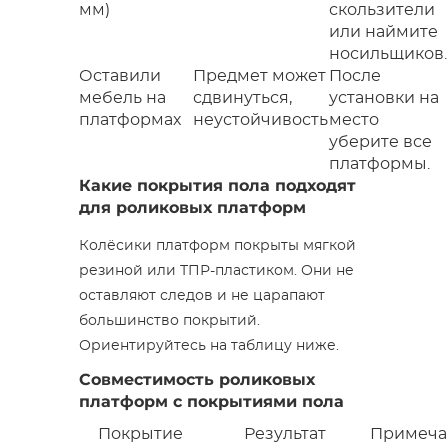
мм)
скользители
или наймите
носильщиков.
Оставили
Предмет может
После
мебель на
сдвинуться,
установки на
платформах
неустойчивость
место
уберите все
платформы.
Какие покрытия пола подходят
для роликовых платформ
Колёсики платформ покрыты мягкой
резиной или ТПР-пластиком. Они не
оставляют следов и не царапают
большинство покрытий.
Ориентируйтесь на таблицу ниже.
Совместимость роликовых
платформ с покрытиями пола
Покрытие
Результат
Примеча