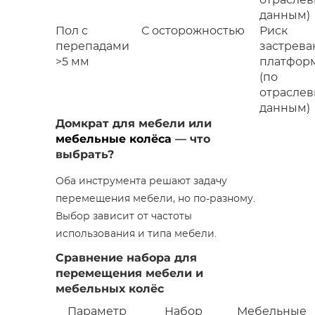
отрасле
данным)
Пол с
С осторожностью
Риск
перепадами
застрева
>5 мм
платфор
(по
отрасле
данным)
Домкрат для мебели или
мебельные колёса
— что
выбрать?
Оба инструмента решают задачу
перемещения мебели, но по-разному.
Выбор зависит от частоты
использования и типа мебели.
Сравнение набора для
перемещения мебели и
мебельных колёс
Параметр
Набор
Мебельные