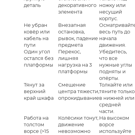
деталь
декоративного
ножку или
элемента
несущий
корпус.
Не убран
Внезапная
Осматривайт
ковёр или
остановка,
весь путь до
кабель на
рывок, падение
начала
пути
предмета
движения.
Один угол
Перекос,
Убедитесь,
остался без
лишняя
что все
платформы
нагрузка на 3
нужные углы
платформы
подняты и
опёрты.
Тянут за
Смещение
Толкайте или
верхний
центра тяжести,
тяните только
край шкафа
опрокидывание
в нижней или
средней
части.
Работа на
Колёсики тонут,
На высоком
толстом
движение
ворсе
ворсе (>15
невозможно
используйте