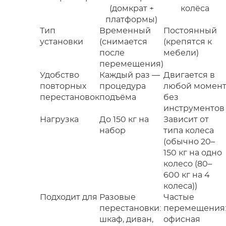
(домкрат +
колёса
платформы)
Тип
Временный
Постоянный
установки
(снимается
(крепятся к
после
мебели)
перемещения)
Удобство
Каждый раз —
Двигается в
повторных
процедура
любой момен
перестановок
подъёма
без
инструментов
Нагрузка
До 150 кг на
Зависит от
набор
типа колеса
(обычно 20–
150 кг на одно
колесо (80–
600 кг на 4
колеса))
Подходит для
Разовые
Частые
перестановки:
перемещения
шкаф, диван,
офисная