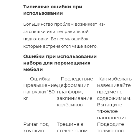
Типичные ошибки при
использовании
Большинство проблем возникает из-
за спешки или неправильной
подготовки. Вот семь ошибок,
которые встречаются чаще всего.
Ошибки при использовании
набора для перемещения
мебели
Ошибка
Последствие
Как избежать
Превышение
Деформация
Взвешивайте
нагрузки 150
платформ,
предмет с
кг
заклинивание
содержимым.
колёсиков
Вытащите
тяжёлое
наполнение.
Рычаг под
Трещина в
Подводите
хрупкую
стекле, слом
только под